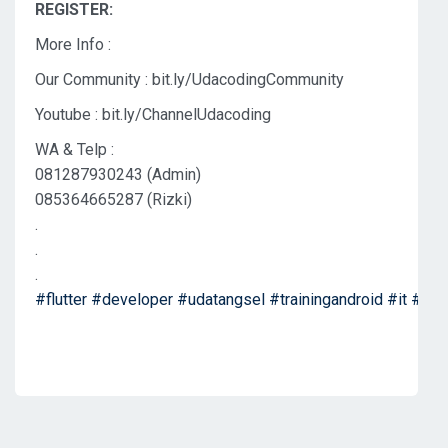
REGISTER:
More Info :
Our Community : bit.ly/UdacodingCommunity
Youtube : bit.ly/ChannelUdacoding
WA & Telp :
081287930243 (Admin)
085364665287 (Rizki)
.
.
.
#flutter
#developer
#udatangsel
#trainingandroid
#it
#mob