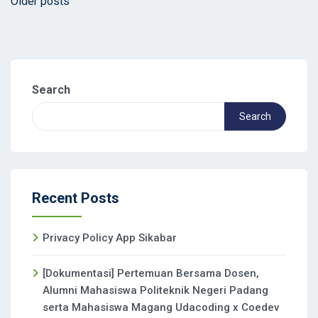
Posts
Older posts
navigation
Search
Search
Recent Posts
Privacy Policy App Sikabar
[Dokumentasi] Pertemuan Bersama Dosen,
Alumni Mahasiswa Politeknik Negeri Padang
serta Mahasiswa Magang Udacoding x Coedev